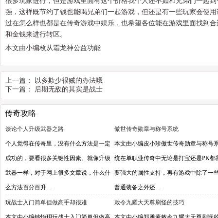
很多玩家进行，但是游戏里面有这个价格我个人还不如和兄弟们一起到一
强，这样既节约了钱也能喝兄弟们一起游戏，但还是有一些玩家会使用
过在怎么样也都是在传奇游戏中娱乐，也希望各位能在游戏里面找到合
和金钱来进行转区。
本文由小编枚从霜龙神公益功能
上一篇：
以多欺少很贼的办法哦
下一篇：
后期无敌的其实是战士
传奇攻略
谈论个人升级武器之路
傲世传奇勋章与称号系统
个人觉得在传奇里，没有什么方法是一定
本文由小编皮小珍傲世传奇勋章与称号
成功的，要看很多关键性因素。就像升级
统在单职业传奇中无论是打宝还是PK都
武器一样，对于网上很多文章说，什么什
要强大的属性支持，再有游戏中除了一
么方法百分百升…
普通装备之外还…
玩战士入门简单但做高手却很难
敕令九耀大天尊刷怪的技巧
本文由小编钞怡玥玩战士入门简单但做高
本文由小编郑雅素敕令九耀大天尊刷怪