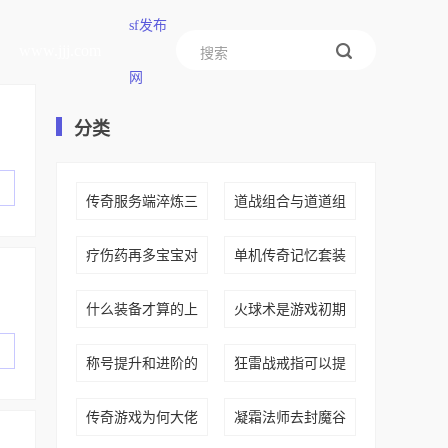
sf发布
www.jjj.com
网
分类
传奇服务端淬炼三
道战组合与道道组
疗伤药再多宝宝对
单机传奇记忆套装
什么装备才算的上
火球术是游戏初期
称号提升和进阶的
狂雷战戒指可以提
传奇游戏为何大佬
凝霜法师去封魔谷