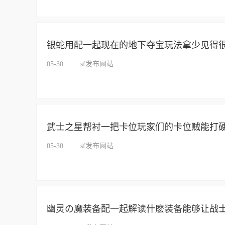
银蛇用配一起现在的地下夺宝玩法拿少见得
05-30
sf发布网站
武士之星帮衬一把卡位玩家们的卡位贼能打
05-30
sf发布网站
幽灵の魔装备配一起解读什麽装备能够让战