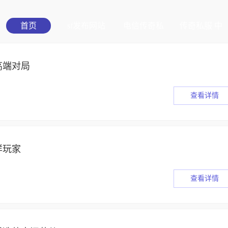
首页
sf发布网站
电信传奇私
传奇私服 中
服发布
变
高端对局
查看详情
样玩家
查看详情