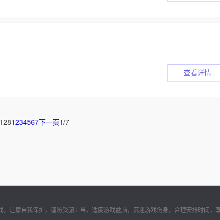
查看详情
128
1
2
3
4
5
6
7
下一页
1/7
戏，注意自我保护，谨防受骗上当，适度游戏益脑，沉迷游戏伤身，合理安排时间，享