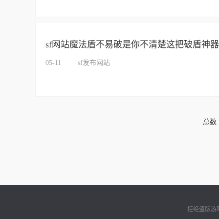
sf网站魔法盾不易破是你不清楚这把破盾神器
05-11
sf发布网站
总数 
拒绝盗版游