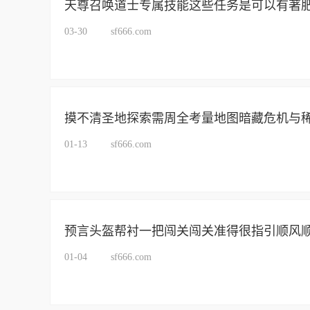
天尊召唤道士专属技能这些任务是可以有著
03-30
sf666.com
摸不清圣地探索需周全考量地图暗藏危机与
01-13
sf666.com
预言头盔帮衬一把闯关闯关准得很指引顺风
01-04
sf666.com