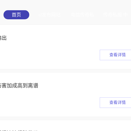
首页
sf发布网站
电信传奇私
传奇私服 中
服发布
变
输出
查看详情
伤害加成高到离谱
查看详情