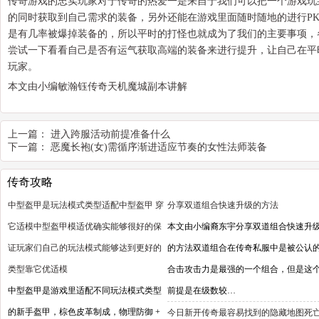
传奇游戏的忠实玩家对于传奇的热爱一是来自于我们可以把一个游戏玩
的同时获取到自己需求的装备，另外还能在游戏里面随时随地的进行PK
是有几率被爆掉装备的，所以平时的打怪也就成为了我们的主要事项，
尝试一下看看自己是否有运气获取高端的装备来进行提升，让自己在平
玩家。
本文由小编敏瀚钰传奇天机魔城副本讲解
上一篇：
进入跨服活动前提准备什么
下一篇：
恶魔长袍(女)需循序渐进适应节奏的女性法师装备
传奇攻略
中型盔甲是玩法模式类型适配中型盔甲 穿
分享双道组合快速升级的方法
它适模中型盔甲模适优确实能够很好的保
本文由小编裔东宇分享双道组合快速升
证玩家们自己的玩法模式能够达到更好的
的方法双道组合在传奇私服中是被公认
类型靠它优适模
合击攻击力是最强的一个组合，但是这
中型盔甲是游戏里适配不同玩法模式类型
前提是在级数较…
的新手盔甲，棕色皮革制成，物理防御 +
今日新开传奇最容易找到的隐藏地图死