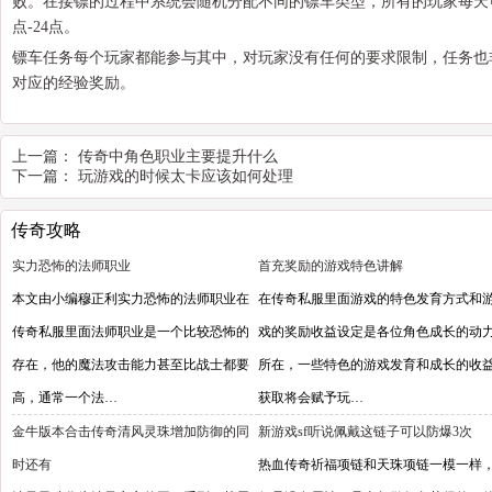
败。在接镖的过程中系统会随机分配不同的镖车类型，所有的玩家每天
点-24点。
镖车任务每个玩家都能参与其中，对玩家没有任何的要求限制，任务也
对应的经验奖励。
上一篇：
传奇中角色职业主要提升什么
下一篇：
玩游戏的时候太卡应该如何处理
传奇攻略
实力恐怖的法师职业
首充奖励的游戏特色讲解
本文由小编穆正利实力恐怖的法师职业在
在传奇私服里面游戏的特色发育方式和
传奇私服里面法师职业是一个比较恐怖的
戏的奖励收益设定是各位角色成长的动
存在，他的魔法攻击能力甚至比战士都要
所在，一些特色的游戏发育和成长的收
高，通常一个法…
获取将会赋予玩…
金牛版本合击传奇清风灵珠增加防御的同
新游戏sf听说佩戴这链子可以防爆3次
时还有
热血传奇祈福项链和天珠项链一模一样