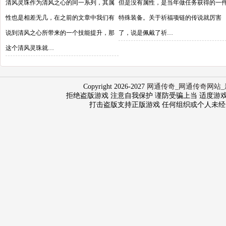
清风灵珠作为清风之心的同一系列，其属
但是没有属性，是当年做任务获得的一
性也是相差无几，在之前的文章中我们有
特殊装备。关于祈福项链的传说就厉害
说到清风之心所带来的一个技能提升，那
了，说是佩戴了祈…
这个清风灵珠就…
Copyright 2026-2027
网通传奇_网通传奇网站_
拒绝盗版游戏 注意自我保护 谨防受骗上当 适度游戏益脑 沉
打击盗版支持正版游戏 任何组织或个人未经