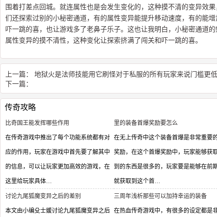
围着打差点回城。就连属性也是会发生变化的，这种摸不清的变异效果
们还探索过别的小秘密通道，有的属性变异能提升移动速度，有的能增
吓一跳的喜，也让游戏多了老鼻子乐子。这也让我明白，小秘密通道的
属性变异的摸不清性，这种变化让探索挤满了闯关和吓一跳的喜。
上一篇：
地狱火是法师技能用它刷怪对于私服的所有玩家来说门槛更
下一篇：
传奇攻略
比奇国王能发挥哪些作用
里的装备首爆奖励要怎么
在传奇游戏中推出了每个功能系统都有对
在无上传奇中这个装备首爆是非常重要
应的作用，玩家在游戏中首先要了解其中
奖励，在这个首爆奖励中，玩家能够获
的信息，可以让玩家更加高效的游戏，在
到的东西是很多的，玩家要是能够在前
这里给玩家具体…
就获取到这个首…
讨论九尾狐魔变异之后的差别
三周年浅析那些可以加持幸运的装备
本文由小编殳士媛讨论九尾狐魔变异之后
在热血传奇游戏中，有很多的设定都是