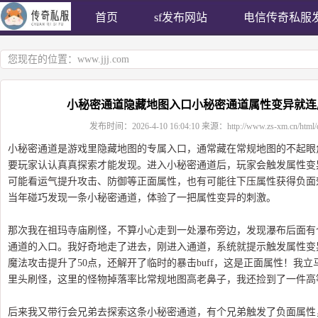
首页
sf发布网站
电信传奇私服
您现在的位置：
www.jjj.com
小秘密通道隐藏地图入口小秘密通道属性变异就连
发布时间：
2026-4-10 16:04:10
来源：
http://www.zs-xm.cn/html/
小秘密通道是游戏里隐藏地图的专属入口，通常藏在常规地图的不起眼
要玩家认认真真探索才能发现。进入小秘密通道后，玩家会触发属性变
可能看运气提升攻击、防御等正面属性，也有可能往下压属性获得负面
当年碰巧发现一条小秘密通道，体验了一把属性变异的刺激。
那次我在祖玛寺庙刷怪，不算小心走到一处瀑布旁边，发现瀑布后面有
通道的入口。我好奇地走了进去，刚进入通道，系统就提示触发属性变
魔法攻击提升了50点，还解开了临时的暴击buff，这是正面属性！我
里头刷怪，这里的怪物掉落率比常规地图高老鼻子，我还捡到了一件高
后来我又带行会兄弟去探索这条小秘密通道，有个兄弟触发了负面属性