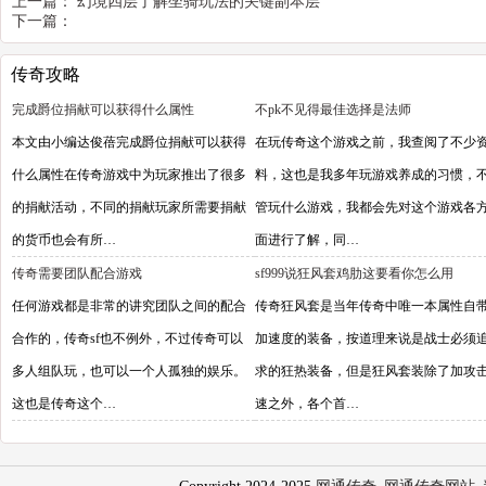
上一篇：
幻境四层了解坐骑玩法的关键副本层
下一篇：
传奇攻略
完成爵位捐献可以获得什么属性
不pk不见得最佳选择是法师
本文由小编达俊蓓完成爵位捐献可以获得
在玩传奇这个游戏之前，我查阅了不少
什么属性在传奇游戏中为玩家推出了很多
料，这也是我多年玩游戏养成的习惯，
的捐献活动，不同的捐献玩家所需要捐献
管玩什么游戏，我都会先对这个游戏各
的货币也会有所…
面进行了解，同…
传奇需要团队配合游戏
sf999说狂风套鸡肋这要看你怎么用
任何游戏都是非常的讲究团队之间的配合
传奇狂风套是当年传奇中唯一本属性自
合作的，传奇sf也不例外，不过传奇可以
加速度的装备，按道理来说是战士必须
多人组队玩，也可以一个人孤独的娱乐。
求的狂热装备，但是狂风套装除了加攻
这也是传奇这个…
速之外，各个首…