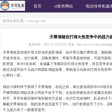
首页
sf发布网站
电信传奇私服
您现在的位置：
www.jjj.com
天尊项链在打得火热竞争中的战力
发布时间：
2025-12-12 8:33:07
来源：
http://www.zs-xm.cn/html/qj
天尊项链是游戏中道士职业的高阶项链，由天尊玉髓打磨而成，项链镶
升道术攻击、治疗效果、召唤兽属性，带着天尊庇佑特效，可提升跟前
阶资源、BOSS击杀权、攻城赢了等都存在打得火热竞争，而且竞争本
能过去提升自个儿战力和团队增益效果，帮助道士玩家在打得火热竞争
心帮衬一把。
我在52级时终于获得了天尊项链，在此之前，每次参加高阶BOSS闯
不够和团队增益没多少而处于处于下风。比如在抢破头赤月老魔击杀权
对手，常常在最后每时每刻被对方反超；在沙巴克攻城时，队友的活下
佩戴天尊项链后，我的道术攻击提升了30%，治疗效果提升了25%，
个儿战力有了一眼看穿提升。