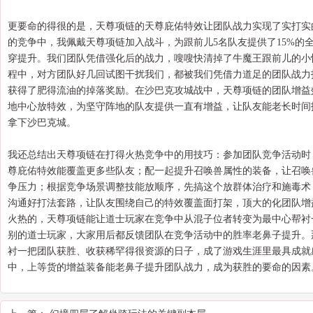
更要命的得很的是，天尊项链的天尊庇佑特效让团队战力实现了实打实
的竞争中，我佩戴天尊项链加入战斗，为跟前儿5名队友提供了15%的
穿提升。我们团队凭借强化后的战力，嗖嗖快清掉了牛魔王跟前儿的小怪
程中，对方团队好几回试图干扰我们，都被我们凭借力道足的团队战力
获得了肥得流油的掉落奖励。在沙巴克攻城战中，天尊项链的团队增益
地中心放特效，为坚守阵地的队友提供一直有增益，让队友能老长时间
拿下沙巴克城。
我还总结出天尊项链在打得火热竞争中的用技巧：参加团队竞争活动时
尊庇佑特效能覆盖更多些队友；配一起提升召唤兽属性的装备，让召唤
争压力；根据竞争场景调整技能放顺序，先搞这个放群体治疗和施毒术
沟通好打法套路，让队友围绕自己的特效覆盖面打架，顶大的化团队增
火热的，天尊项链能让道士玩家在竞争中从混子位者转变为最中心帮衬
别的道士玩家，大家用后都反馈团队在竞争活动中的胜率老鼻子提升。
衬一把团队获胜、收获稀罕得很资源的日子，成了游戏生涯里最具成就
中，上等货的增益装备能老鼻子提升团队战力，成为获胜的要命的因素