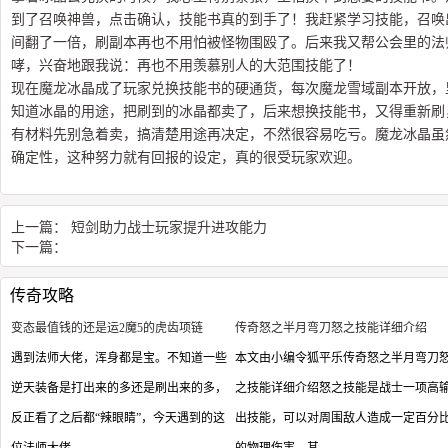
到了召唤神兽，点击确认，技能书真的到手了！我赶紧学习技能，召唤
间翻了一倍，刷副本再也不用怕被怪物围殴了。后来我又帮公会里的法
哮，兴奋地跟我说：再也不用羡慕别人的大范围技能了！
现在魔龙冰晶成了玩家兑换技能书的硬通货，每次魔龙雪域副本开放，
知道冰晶的用途，把刷到的冰晶都卖了，后来想换技能书，又得重新刷
有材料先别急着卖，搞清楚用途再决定，不然很容易吃亏。魔龙冰晶虽
确定性，这种努力就有回报的设定，真的很受玩家欢迎。
上一篇：
短剑助力战士玩家提升进攻能力
下一篇：
传奇攻略
变态最值钱的还是运2魔5的虎齿项链
传奇怒之半月弯刀怒之技能详细介绍
遇到法师大佬，浑身都是宝。不知道一些
本文由小编令狐平乐传奇怒之半月弯刀
逆天装备是打出来的多还是刷出来的多，
之技能详细介绍怒之技能是战士一项高
反正看了之后都“辣眼睛”，今天遇到的这
出技能，可以对周围敌人造成一定百分