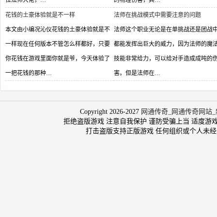
位法师大佬，…
的物理伤害，其…
花钱的土豪体验就是不一样
法师在挑战模式中需要注意的问题
本文由小编况沁仪花钱的土豪体验就是不
法师这个职业无论是在单挑战还是团战
一样现在任何版本不管怎么样都好，只要
都能发挥出巨大的威力，因为法师的魔
你花钱在游戏里面你就是爷，今天体验了
技能非常给力，可以给对手造成成吨的
一把花钱的那种…
害。但是法师在…
Copyright 2026-2027
网通传奇_网通传奇网站_
拒绝盗版游戏 注意自我保护 谨防受骗上当 适度游戏益脑 沉
打击盗版支持正版游戏 任何组织或个人未经