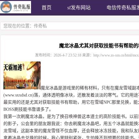
首页
sf发布网站
电信传奇私服
您现在的位置：
传奇私
魔龙冰晶尤其对获取技能书有帮助的
发布时间：
2026-4-7 23:52:18
来源：
http://www.zs-xm.cn/html/mcx
魔龙冰晶是游戏里的稀有材料，只有在魔龙雪域副
(www.sxxdsd.cn)落，通体透明像冰块，还散发着淡淡的寒气。它
最实用的还是尤其对获取技能书有帮助，用它在雪域NPC那里兑换，
BOSS刷技能书靠谱多了。
我第一次刷魔龙冰晶，是为了换召唤神兽这本道士的高阶技能书。以前
的影子，公会里的朋友跟我说：你去刷魔龙冰晶吧，用五个冰晶就能换
龙雪域，这副本里的魔龙雪怪不仅血厚，还会释放冰冻技能，我和队友
拿着冰晶去兑换的时候，我心里特别紧张，生怕换不到想要的技能书。