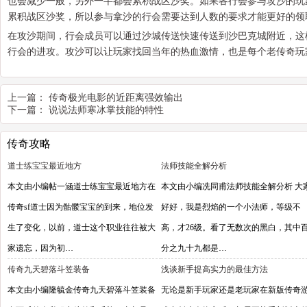
也会减少一般，另外一半都会累积战区沙奖。如果各行会参与攻沙的玩
累积战区沙奖，所以参与拿沙的行会需要达到人数的要求才能更好的领
在攻沙期间，行会成员可以通过沙城传送快速传送到沙巴克城附近，这
行会的进攻。攻沙可以让玩家找回当年的热血激情，也是每个老传奇玩
上一篇：
传奇极光电影的近距离强效输出
下一篇：
说说法师寒冰掌技能的特性
传奇攻略
道士练宝宝最近地方
法师技能全解分析
本文由小编帖一涵道士练宝宝最近地方在
本文由小编冼同甫法师技能全解分析 大
传奇sf道士因为骷髅宝宝的到来，地位发
好好，我是烈焰的一个小法师，等级不
生了变化，以前，道士这个职业往往被大
高，才26级。看了无数次的黑白，其中
家遗忘，因为初…
分之九十九都是…
传奇九天碧落斗笠装备
浅谈新手提高实力的最佳方法
本文由小编隆毓金传奇九天碧落斗笠装备
无论是新手玩家还是老玩家在新版传奇