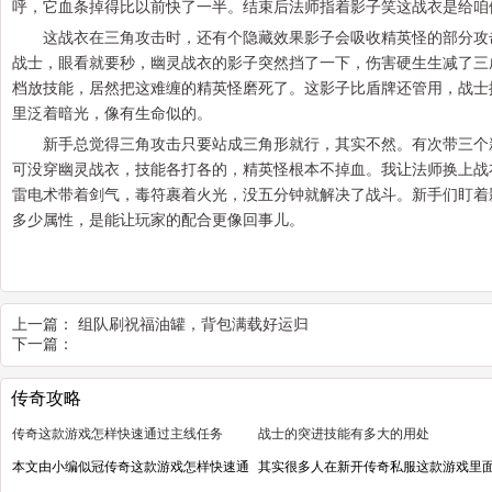
呼，它血条掉得比以前快了一半。结束后法师指着影子笑这战衣是给咱
这战衣在三角攻击时，还有个隐藏效果影子会吸收精英怪的部分攻
战士，眼看就要秒，幽灵战衣的影子突然挡了一下，伤害硬生生减了三
档放技能，居然把这难缠的精英怪磨死了。这影子比盾牌还管用，战士
里泛着暗光，像有生命似的。
新手总觉得三角攻击只要站成三角形就行，其实不然。有次带三个
可没穿幽灵战衣，技能各打各的，精英怪根本不掉血。我让法师换上战
雷电术带着剑气，毒符裹着火光，没五分钟就解决了战斗。新手们盯着
多少属性，是能让玩家的配合更像回事儿。
上一篇：
组队刷祝福油罐，背包满载好运归
下一篇：
传奇攻略
传奇这款游戏怎样快速通过主线任务
战士的突进技能有多大的用处
本文由小编似冠传奇这款游戏怎样快速通
其实很多人在新开传奇私服这款游戏里