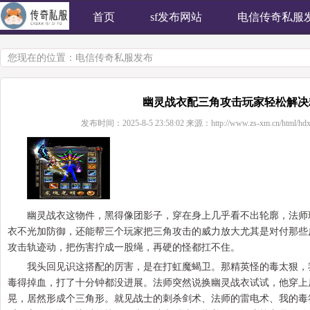
首页
sf发布网站
电信传奇私服
您现在的位置：
电信传奇私服发布
幽灵战衣配三角攻击玩家轻松解决
发布时间：
2025-8-5 23:58:02
来源：
http://www.zs-xm.cn/html/hdx
幽灵战衣这物件，黑得像团影子，穿在身上几乎看不出轮廓，法师
衣不光加防御，还能帮三个玩家把三角攻击的威力放大尤其是对付那些
攻击轨迹动，把伤害拧成一股绳，再硬的怪都扛不住。
我头回见识这搭配的厉害，是在打虹魔蝎卫。那精英怪的毒太狠，
毒得掉血，打了十分钟都没进展。法师突然说换幽灵战衣试试，他穿上
晃，居然形成个三角形。就见战士的刺杀剑术、法师的雷电术、我的毒