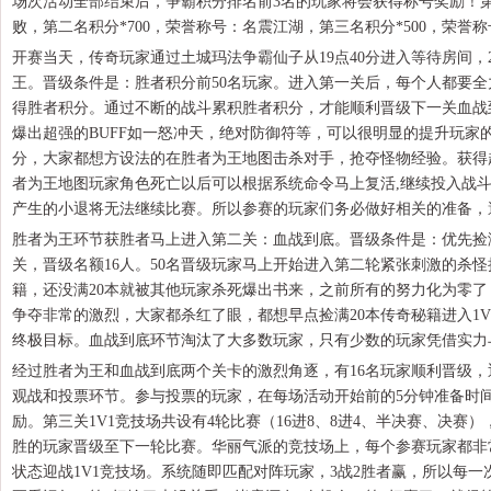
场次活动全部结束后，争霸积分排名前3名的玩家将会获得称号奖励！第一
败，第二名积分*700，荣誉称号：名震江湖，第三名积分*500，荣誉
开赛当天，传奇玩家通过土城玛法争霸仙子从19点40分进入等待房间，
王。晋级条件是：胜者积分前50名玩家。进入第一关后，每个人都要
得胜者积分。通过不断的战斗累积胜者积分，才能顺利晋级下一关血战
爆出超强的BUFF如一怒冲天，绝对防御符等，可以很明显的提升玩家
分，大家都想方设法的在胜者为王地图击杀对手，抢夺怪物经验。获得超
者为王地图玩家角色死亡以后可以根据系统命令马上复活,继续投入战斗
产生的小退将无法继续比赛。所以参赛的玩家们务必做好相关的准备，
胜者为王环节获胜者马上进入第二关：血战到底。晋级条件是：优先捡
关，晋级名额16人。50名晋级玩家马上开始进入第二轮紧张刺激的杀
籍，还没满20本就被其他玩家杀死爆出书来，之前所有的努力化为零
争夺非常的激烈，大家都杀红了眼，都想早点捡满20本传奇秘籍进入1
终极目标。血战到底环节淘汰了大多数玩家，只有少数的玩家凭借实力与
经过胜者为王和血战到底两个关卡的激烈角逐，有16名玩家顺利晋级，
观战和投票环节。参与投票的玩家，在每场活动开始前的5分钟准备时
励。第三关1V1竞技场共设有4轮比赛（16进8、8进4、半决赛、决赛
胜的玩家晋级至下一轮比赛。华丽气派的竞技场上，每个参赛玩家都非
状态迎战1V1竞技场。系统随即匹配对阵玩家，3战2胜者赢，所以每