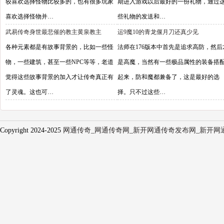
较喜欢选择怪物比较多的，也有很多玩家
期进入游戏以后最好的一份礼物，通过
喜欢选择怪物并…
些礼物的发送和…
武易传奇身世最悲催的教主黄泉教主
运9魔10的青龙偃月刀还真少见
各种元素都是有故事背景的，比如一些怪
法师在176版本中首先是追求高防，然后
物，一些建筑，甚至一些NPC等等，老道
是高魔，当然有一些极品属性的装备搭
觉得这些故事背景的加入才让传奇真正有
起来，防和魔都兼备了，这是最好的选
了灵魂。这也可…
择。只不过这些…
Copyright 2024-2025
网通传奇_网通传奇网_新开网通传奇发布网_新开网通