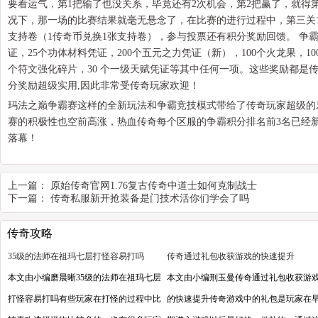
要看运气，第1把输了也没关系，毕竟还有2次机会，第2把赢了，就得
况下，那一场的比赛结果就毫无悬念了，在比赛的进行过程中，第三关1
支持卷（1传奇币兑换1张支持卷），参与投票还有积分奖励回馈。 争霸
证，25个功体材料凭证，200个五元之力凭证（新），100个火龙果，10
个符文强化碎片，30 个一级天赋凭证等其中任何一项。这些奖励都是
分奖励超级实用,因此非常受传奇玩家欢迎！
玛法之巅争霸赛这样的全新玩法和争霸竞技模式带给了传奇玩家超级的
赛的积极性也空前高涨，热血传奇每个区服的争霸积分排名前3名已经
落幕！
上一篇：
原始传奇官网1.76复古传奇中道士如何克制战士
下一篇：
传奇私服新开抢装备是门技术活你们学会了吗
传奇攻略
35级的法师在祖玛七层打怪容易打吗
传奇通过礼包收获游戏的快速提升
本文由小编磨晨晰35级的法师在祖玛七层
本文由小编刑玉曼传奇通过礼包收获游
打怪容易打吗有些玩家在打怪的过程中比
的快速提升传奇游戏中的礼包是玩家在