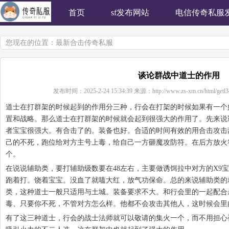
首页
sf发布网站
电信传奇私服
您现在的位置：
最新合击传奇私服
谈论群战中道士的作用
发布时间：
2025-2-24 15:34:39
来源：
http://www.zs-xm.cn/html/getl
道士在打群架的时候起到的作用分三种，行会在打架的时候如果有一个
置和战略。那么道士在打群架的时候就会起到很强大的作用了。先来说
者宝宝很强大。有合击了的。装备也好。合适的时间有效的用合击攻击
己的不死，跑位给对方主号上毒，给自己一方砸魔攻防符。在后方放火
个。
在说说辅助类，要打辅助级数要在48左右，主要做诱饵拉中对方的X9
跑着打。饶着宝宝。没血了就嗑大红，放气功保命。总的来说辅助类的
类，这种道士一般只适用与土城。装备要求不大。和行会里的一起配合
毒、只要你不死，不管对方怎么样。他都不会攻击其他人，这时候会里
有了这三种道士，行会的战士法师就可以敬请的集火一个，而不用担心