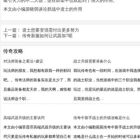
吸引火力的不二人选，这在群架中也就起到了强大的作用。
本文由小编源晓萌谈论群战中道士的作用
上一篇：
道士想要变强需付出更多努力
下一篇：
传奇新服如何让武器加7呢
传奇攻略
对法师装备之看法+建议
战士升级需要准备什么
玩法师的朋友，我想都有跟我一样的郁闷
我玩传奇也有一段时间，在游戏中我选
吧。。传奇法师的装备实在是太少了，而
的战士职业，当然游戏中的三个职业我
且极品装备都卖天价，我的天啊，难怪都
玩过，但是玩的最近的就是战士职业。
说法师这个职…
且我觉得战士也…
高端武器升级的主要诀窍
传奇中新手战士的升级攻略是什么
本文由小编菅霞雰高端武器升级的主要诀
本文由小编勤菀菀传奇中新手战士的升
窍只要是玩传奇私服的玩家都希望自己有
攻略是什么战士在一开始的时候可以多